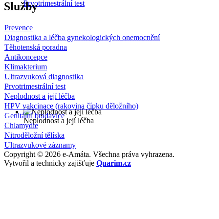
Prvotrimestrální test
Služby
Prevence
Diagnostika a léčba gynekologických onemocnění
Těhotenská poradna
Antikoncepce
Klimakterium
Ultrazvuková diagnostika
Prvotrimestrální test
Neplodnost a její léčba
HPV vakcinace (rakovina čípku děložního)
Genitální bradavice
Neplodnost a její léčba
Chlamydie
Nitroděložní tělíska
Ultrazvukové záznamy
Copyright © 2026 e-Amáta. Všechna práva vyhrazena.
Vytvořil a technicky zajišťuje
Quarim.cz