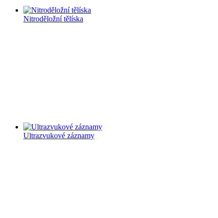
Nitroděložní tělíska
Ultrazvukové záznamy