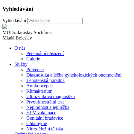
Vyhledávání
Vyhledávání
MUDr. Jaroslav Sochůrek
Mladá Boleslav
O nás
Personální obsazení
Galerie
Služby
Prevence
Diagnostika a léčba gynekologických onemocnění
Těhotenská poradna
Antikoncepce
Klimakterium
Ultrazvuková diagnostika
Prvotrimestrální test
Neplodnost a její léčba
HPV vakcinace
Genitální bradavice
Chlamydie
Nitroděložní tělíska