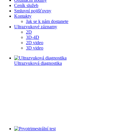
Ordinační hodiny
Ceník služeb
Smluvní pojišťovny
Kontakty
Jak se k nám dostanete
Ultrazvukové záznamy
2D
3D-4D
2D video
3D video
Ultrazvuková diagnostika