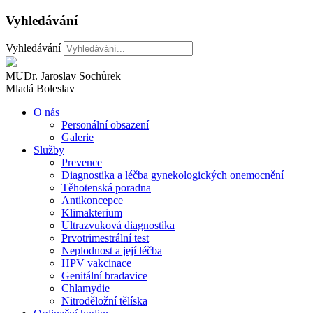
Vyhledávání
Vyhledávání
MUDr. Jaroslav Sochůrek
Mladá Boleslav
O nás
Personální obsazení
Galerie
Služby
Prevence
Diagnostika a léčba gynekologických onemocnění
Těhotenská poradna
Antikoncepce
Klimakterium
Ultrazvuková diagnostika
Prvotrimestrální test
Neplodnost a její léčba
HPV vakcinace
Genitální bradavice
Chlamydie
Nitroděložní tělíska