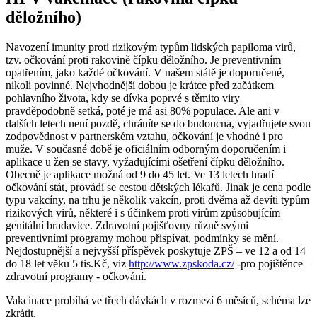
děložního)
Navození imunity proti rizikovým typům lidských papiloma virů,
tzv. očkování proti rakovině čípku děložního. Je preventivním
opatřením, jako každé očkování. V našem státě je doporučené,
nikoli povinné. Nejvhodnější dobou je krátce před začátkem
pohlavního života, kdy se dívka poprvé s těmito viry
pravděpodobně setká, poté je má asi 80% populace. Ale ani v
dalších letech není pozdě, chráníte se do budoucna, vyjadřujete svou
zodpovědnost v partnerském vztahu, očkování je vhodné i pro
muže. V současné době je oficiálním odborným doporučením i
aplikace u žen se stavy, vyžadujícími ošetření čípku děložního.
Obecně je aplikace možná od 9 do 45 let. Ve 13 letech hradí
očkování stát, provádí se cestou dětských lékařů. Jinak je cena podle
typu vakcíny, na trhu je několik vakcín, proti dvěma až devíti typům
rizikových virů, některé i s účinkem proti virům způsobujícím
genitální bradavice. Zdravotní pojišťovny různě svými
preventivními programy mohou přispívat, podmínky se mění.
Nejdostupnější a nejvyšší příspěvek poskytuje ZPŠ – ve 12 a od 14
do 18 let věku 5 tis.Kč, viz
http://www.zpskoda.cz/
-pro pojištěnce –
zdravotní programy - očkování.
Vakcinace probíhá ve třech dávkách v rozmezí 6 měsíců, schéma lze
zkrátit.