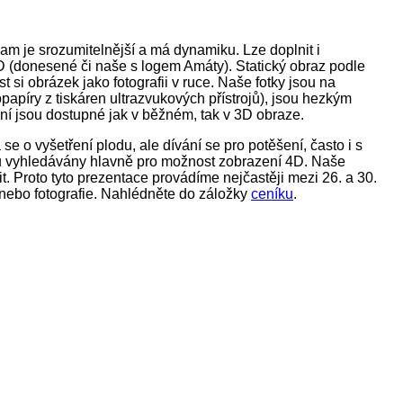
m je srozumitelnější a má dynamiku. Lze doplnit i
(donesené či naše s logem Amáty). Statický obraz podle
i obrázek jako fotografii v ruce. Naše fotky jsou na
apíry z tiskáren ultrazvukových přístrojů), jsou hezkým
í jsou dostupné jak v běžném, tak v 3D obraze.
 o vyšetření plodu, ale dívání se pro potěšení, často i s
sou vyhledávány hlavně pro možnost zobrazení 4D. Naše
it. Proto tyto prezentace provádíme nejčastěji mezi 26. a 30.
 nebo fotografie. Nahlédněte do záložky
ceníku
.