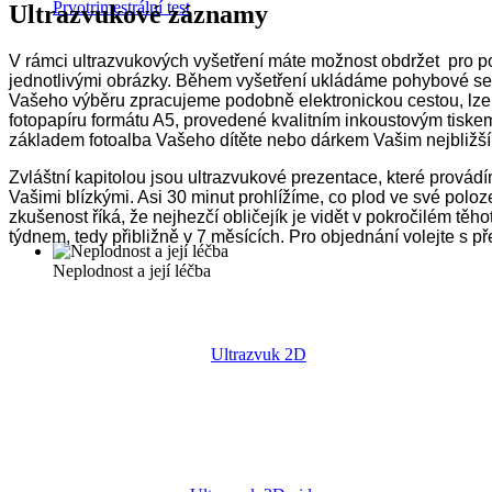
Prvotrimestrální test
Ultrazvukové záznamy
V rámci ultrazvukových vyšetření máte možnost obdržet pro p
jednotlivými obrázky. Během vyšetření ukládáme pohybové se
Vašeho výběru zpracujeme podobně elektronickou cestou, lze h
fotopapíru formátu A5, provedené kvalitním inkoustovým tiske
základem fotoalba Vašeho dítěte nebo dárkem Vašim nejbližší
Zvláštní kapitolou jsou ultrazvukové prezentace, které provád
Vašimi blízkými. Asi 30 minut prohlížíme, co plod ve své po
zkušenost říká, že nejhezčí obličejík je vidět v pokročilém těh
týdnem, tedy přibližně v 7 měsících. Pro objednání volejte s
Neplodnost a její léčba
Ultrazvuk 2D