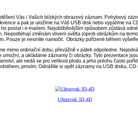
otěšení Vás i Vašich blízkých obrazový záznam. Pohybový zázna
kvence a pak je uložíme na Váš USB disk nebo vypálíme na CD 
o poslat i e-mailem. Nejoblíběnějším způsobem zůstává odnést s
m. Nepodléhají změnám vlivem světla (oproti obrázkům na termop
m. Pouze je nesmíte namočit. Obrázky pořízené během vyšetřen
íme mimo ordinační dobu, převážně v pátek odpoledne. Nejedná se
loze umožní, a ukládáme záznamy či obrázky. Tyto prezentace j
otenství, ale nedá se pro velikost plodu a jeho polohu často poříd
 předstihem, prosím. Odnášíte si opět záznamy na USB disku, CD
Ultrazvuk 3D-4D