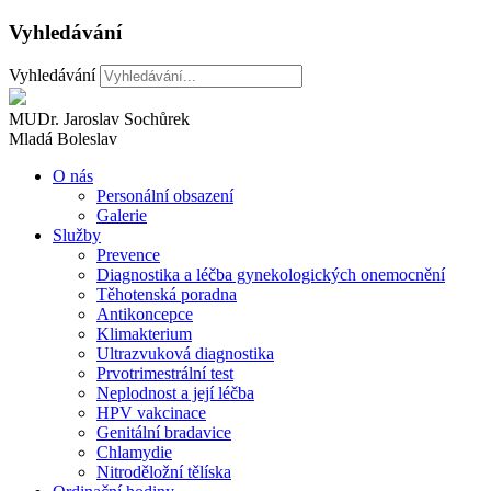
Vyhledávání
Vyhledávání
MUDr. Jaroslav Sochůrek
Mladá Boleslav
O nás
Personální obsazení
Galerie
Služby
Prevence
Diagnostika a léčba gynekologických onemocnění
Těhotenská poradna
Antikoncepce
Klimakterium
Ultrazvuková diagnostika
Prvotrimestrální test
Neplodnost a její léčba
HPV vakcinace
Genitální bradavice
Chlamydie
Nitroděložní tělíska