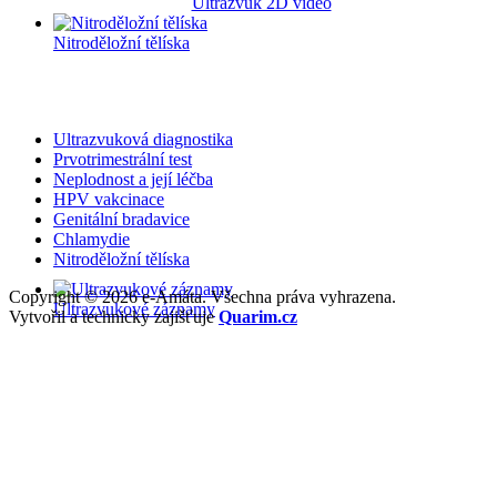
Ultrazvuk 2D video
Nitroděložní tělíska
Ultrazvuková diagnostika
Prvotrimestrální test
Neplodnost a její léčba
HPV vakcinace
Genitální bradavice
Chlamydie
Nitroděložní tělíska
Copyright © 2026 e-Amáta. Všechna práva vyhrazena.
Ultrazvukové záznamy
Vytvořil a technicky zajišťuje
Quarim.cz