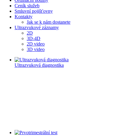
Ordinační hodiny
Ceník služeb
Smluvní pojišťovny
Kontakty
Jak se k nám dostanete
Ultrazvukové záznamy
2D
3D-4D
2D video
3D video
Ultrazvuková diagnostika